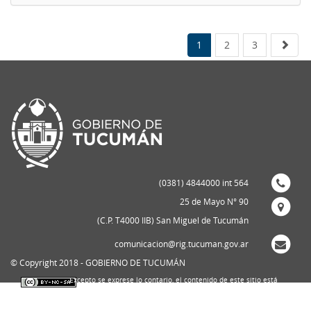
1
2
3
(0381) 4844000 int 564
25 de Mayo N° 90
(C.P. T4000 IIB) San Miguel de Tucumán
comunicacion@rig.tucuman.gov.ar
© Copyright 2018 - GOBIERNO DE TUCUMÁN
Excepto se exprese lo contario, el contenido de este sitio está
bajo una
licencia de Creative Commons Reconocimiento-NoComercial-
CompartirIgual 4.0 Internacional
.