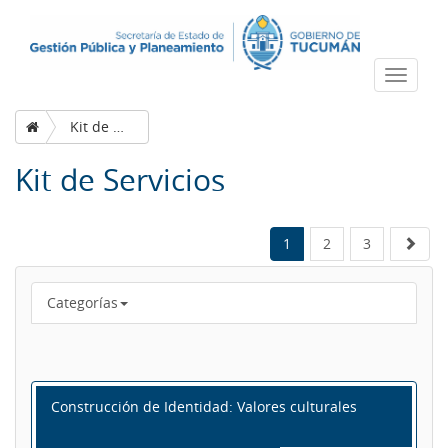
Despleg
navega
Kit de Servicios
Kit de Servicios
1
2
3
Categorías
Construcción de Identidad: Valores culturales